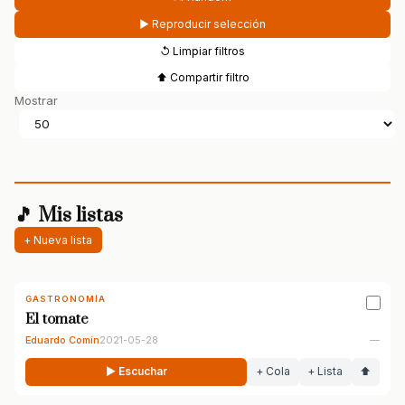
▶ Reproducir selección
↺ Limpiar filtros
⬆ Compartir filtro
Mostrar
🎵 Mis listas
+ Nueva lista
GASTRONOMÍA
El tomate
Eduardo Comín
2021-05-28
—
▶ Escuchar
+ Cola
+ Lista
⬆