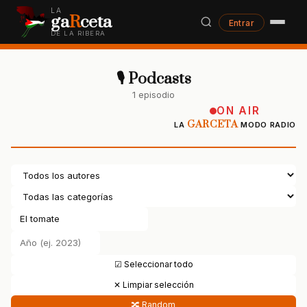
LA
ga
R
ceta
Entrar
DE LA RIBERA
🎙 Podcasts
1 episodio
ON AIR
GARCETA
LA
MODO RADIO
☑ Seleccionar todo
✕ Limpiar selección
🔀 Random