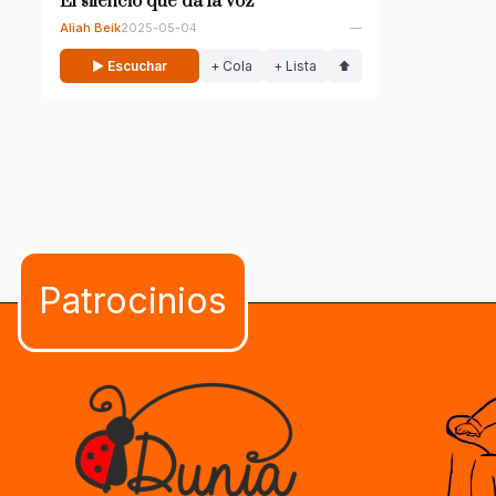
El silencio que da la voz
Aliah Beik
2025-05-04
—
▶ Escuchar
+ Cola
+ Lista
⬆