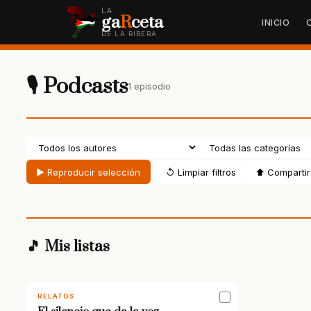
LA
ga
R
ceta
INICIO
DE LA RIBERA
🎙 Podcasts
1 episodio
▶ Reproducir selección
↺ Limpiar filtros
⬆ Compartir 
🎵 Mis listas
RELATOS