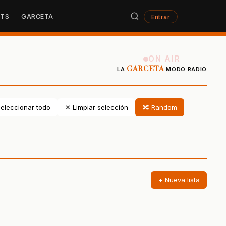
STS
GARCETA
Entrar
ON AIR
GARCETA
LA
MODO RADIO
eleccionar todo
✕ Limpiar selección
🔀 Random
+ Nueva lista