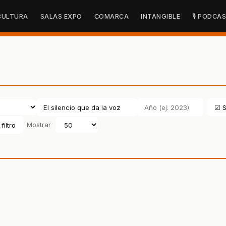
CULTURA
SALAS EXPO
COMARCA
INTANGIBLE
🎙 PODCA
☑ S
filtro
Mostrar