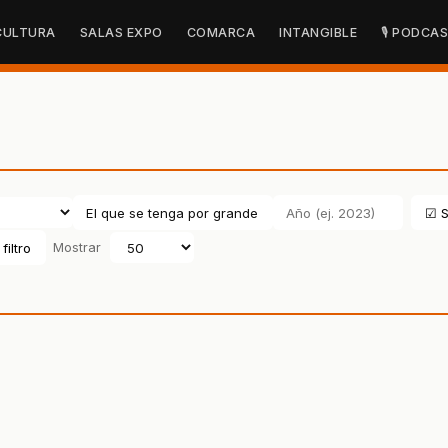
CULTURA
SALAS EXPO
COMARCA
INTANGIBLE
🎙 PODCA
☑ S
filtro
Mostrar