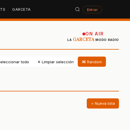
STS
GARCETA
Entrar
ON AIR
GARCETA
LA
MODO RADIO
eleccionar todo
✕ Limpiar selección
🔀 Random
+ Nueva lista