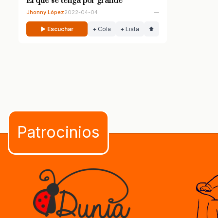
El que se tenga por grande
Jhonny López
2022-04-04
—
▶ Escuchar
+ Cola
+ Lista
⬆