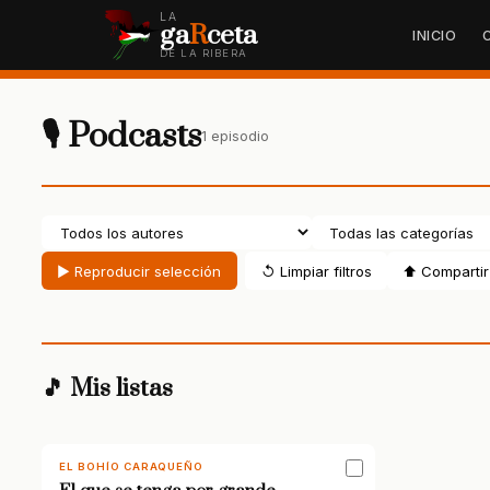
LA
ga
R
ceta
INICIO
DE LA RIBERA
🎙 Podcasts
1 episodio
▶ Reproducir selección
↺ Limpiar filtros
⬆ Compartir 
🎵 Mis listas
EL BOHÍO CARAQUEÑO