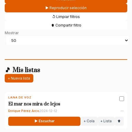
▶ Reproducir selección
↺ Limpiar filtros
⬆ Compartir filtro
Mostrar
🎵 Mis listas
+ Nueva lista
LANA DE VOZ
El mar nos mira de lejos
Enrique Pérez Arco
2024-12-12
—
▶ Escuchar
+ Cola
+ Lista
⬆