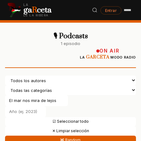
LA
ga
R
ceta
Entrar
DE LA RIBERA
🎙 Podcasts
1 episodio
ON AIR
GARCETA
LA
MODO RADIO
☑ Seleccionar todo
✕ Limpiar selección
🔀 Random