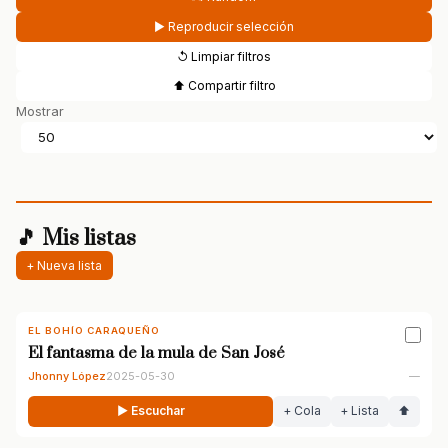
▶ Reproducir selección
↺ Limpiar filtros
⬆ Compartir filtro
Mostrar
🎵 Mis listas
+ Nueva lista
EL BOHÍO CARAQUEÑO
El fantasma de la mula de San José
Jhonny López
2025-05-30
—
▶ Escuchar
+ Cola
+ Lista
⬆