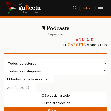
LA
ga
R
ceta
Entrar
DE LA RIBERA
🎙 Podcasts
1 episodio
ON AIR
GARCETA
LA
MODO RADIO
☑ Seleccionar todo
✕ Limpiar selección
🔀 Random