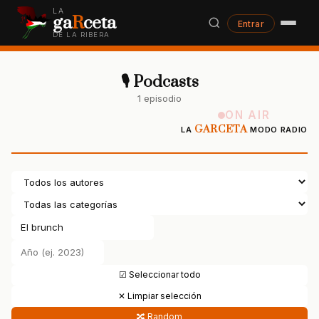
LA
ga
R
ceta
Entrar
DE LA RIBERA
🎙 Podcasts
1 episodio
ON AIR
GARCETA
LA
MODO RADIO
☑ Seleccionar todo
✕ Limpiar selección
🔀 Random