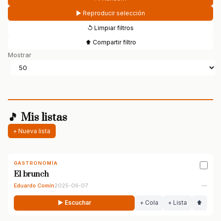
▶ Reproducir selección
↺ Limpiar filtros
⬆ Compartir filtro
Mostrar
🎵 Mis listas
+ Nueva lista
GASTRONOMÍA
El brunch
Eduardo Comín
2025-06-07
—
▶ Escuchar
+ Cola
+ Lista
⬆