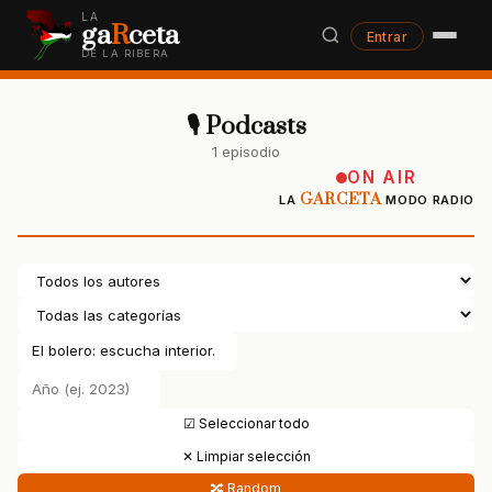
LA
ga
R
ceta
Entrar
DE LA RIBERA
🎙 Podcasts
1 episodio
ON AIR
GARCETA
LA
MODO RADIO
☑ Seleccionar todo
✕ Limpiar selección
🔀 Random