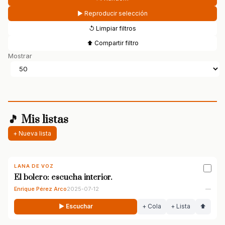
▶ Reproducir selección
↺ Limpiar filtros
⬆ Compartir filtro
Mostrar
🎵 Mis listas
+ Nueva lista
LANA DE VOZ
El bolero: escucha interior.
Enrique Pérez Arco
2025-07-12
—
▶ Escuchar
+ Cola
+ Lista
⬆