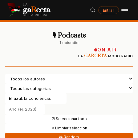
LA
ga
R
ceta
Entrar
DE LA RIBERA
🎙 Podcasts
1 episodio
ON AIR
GARCETA
LA
MODO RADIO
☑ Seleccionar todo
✕ Limpiar selección
🔀 Random