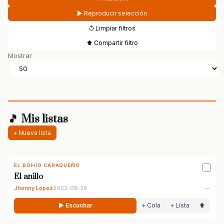
▶ Reproducir selección
↺ Limpiar filtros
⬆ Compartir filtro
Mostrar
🎵 Mis listas
+ Nueva lista
EL BOHÍO CARAQUEÑO
El anillo
Jhonny López
2022-08-26
—
▶ Escuchar
+ Cola
+ Lista
⬆