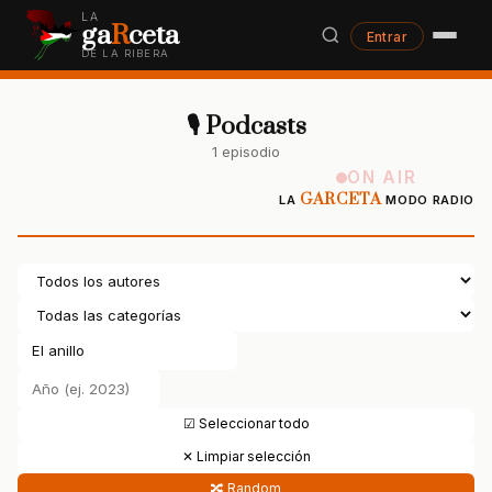
LA
ga
R
ceta
Entrar
DE LA RIBERA
🎙 Podcasts
1 episodio
ON AIR
GARCETA
LA
MODO RADIO
☑ Seleccionar todo
✕ Limpiar selección
🔀 Random