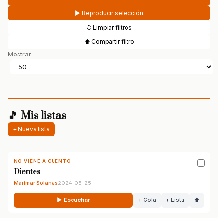
▶ Reproducir selección
↺ Limpiar filtros
⬆ Compartir filtro
Mostrar
🎵 Mis listas
+ Nueva lista
NO VIENE A CUENTO
Dientes
Marimar Solanas
2024-05-25
—
▶ Escuchar
+ Cola
+ Lista
⬆