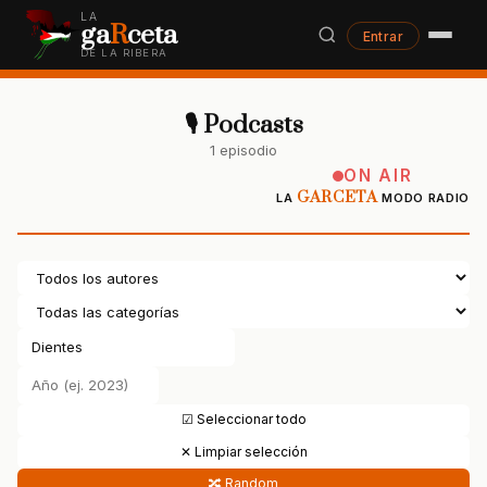
LA
ga
R
ceta
Entrar
DE LA RIBERA
🎙 Podcasts
1 episodio
ON AIR
GARCETA
LA
MODO RADIO
☑ Seleccionar todo
✕ Limpiar selección
🔀 Random