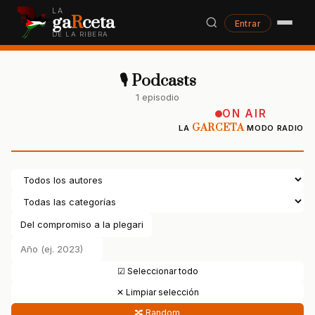
LA
ga
R
ceta
Entrar
DE LA RIBERA
🎙 Podcasts
1 episodio
ON AIR
GARCETA
LA
MODO RADIO
☑ Seleccionar todo
✕ Limpiar selección
🔀 Random