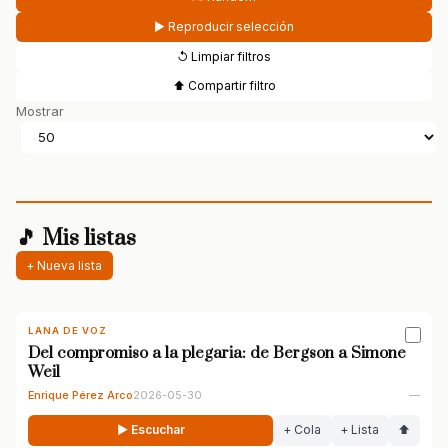
▶ Reproducir selección
↺ Limpiar filtros
⬆ Compartir filtro
Mostrar
🎵 Mis listas
+ Nueva lista
LANA DE VOZ
Del compromiso a la plegaria: de Bergson a Simone
Weil
Enrique Pérez Arco
2026-05-30
—
▶ Escuchar
+ Cola
+ Lista
⬆