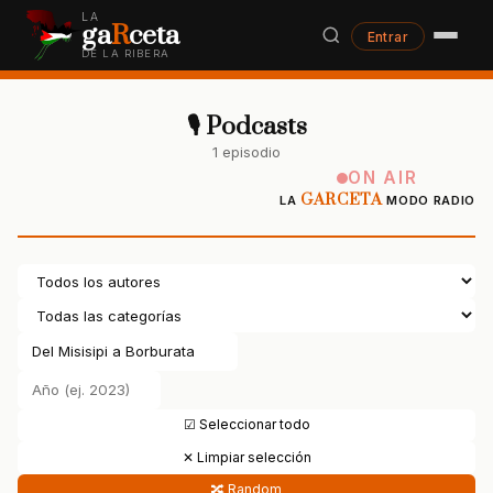
LA
ga
R
ceta
Entrar
DE LA RIBERA
🎙 Podcasts
1 episodio
ON AIR
GARCETA
LA
MODO RADIO
☑ Seleccionar todo
✕ Limpiar selección
🔀 Random