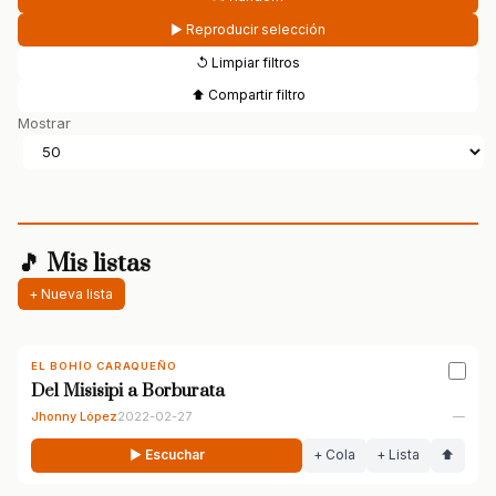
▶ Reproducir selección
↺ Limpiar filtros
⬆ Compartir filtro
Mostrar
🎵 Mis listas
+ Nueva lista
EL BOHÍO CARAQUEÑO
Del Misisipi a Borburata
Jhonny López
2022-02-27
—
▶ Escuchar
+ Cola
+ Lista
⬆