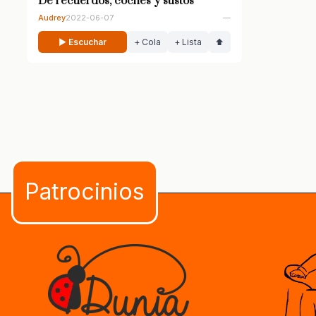
De recuerdos, coches y sustos
Audrey
2022-06-07
—
▶ Escuchar
+ Cola
+ Lista
⬆