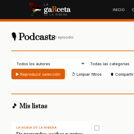
LA
ga
R
ceta
INICIO
DE LA RIBERA
🎙 Podcasts
1 episodio
▶ Reproducir selección
↺ Limpiar filtros
⬆ Compartir 
🎵 Mis listas
LA RUBIA DE LA RIBERA