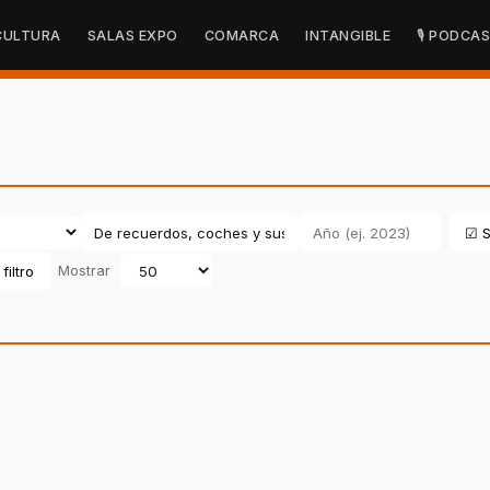
CULTURA
SALAS EXPO
COMARCA
INTANGIBLE
🎙 PODCA
☑ S
filtro
Mostrar