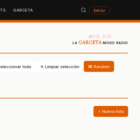
STS
GARCETA
Entrar
ON AIR
GARCETA
LA
MODO RADIO
eleccionar todo
✕ Limpiar selección
🔀 Random
+ Nueva lista