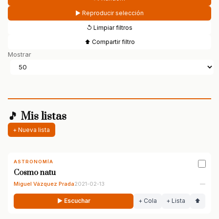
▶ Reproducir selección
↺ Limpiar filtros
⬆ Compartir filtro
Mostrar
🎵 Mis listas
+ Nueva lista
ASTRONOMÍA
Cosmo natu
Miguel Vázquez Prada
2021-02-13
—
▶ Escuchar
+ Cola
+ Lista
⬆