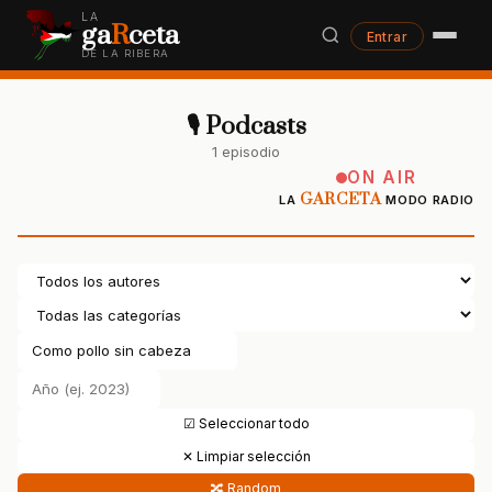
LA
ga
R
ceta
Entrar
DE LA RIBERA
🎙 Podcasts
1 episodio
ON AIR
GARCETA
LA
MODO RADIO
☑ Seleccionar todo
✕ Limpiar selección
🔀 Random