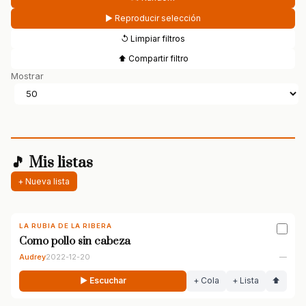
▶ Reproducir selección
↺ Limpiar filtros
⬆ Compartir filtro
Mostrar
🎵 Mis listas
+ Nueva lista
LA RUBIA DE LA RIBERA
Como pollo sin cabeza
Audrey
2022-12-20
—
▶ Escuchar
+ Cola
+ Lista
⬆