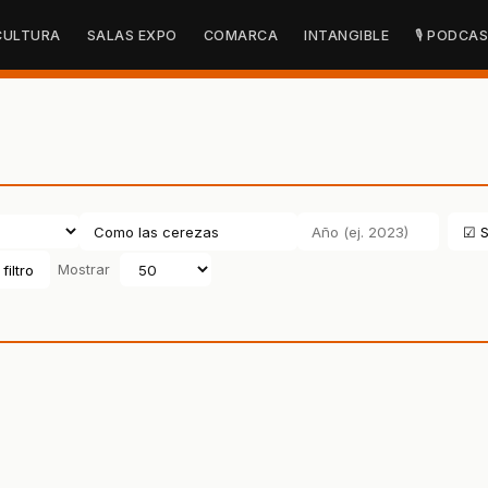
CULTURA
SALAS EXPO
COMARCA
INTANGIBLE
🎙 PODCA
☑ S
filtro
Mostrar