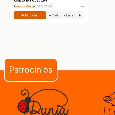
Como las cerezas
Eduardo Comín
2023-06-02
—
▶ Escuchar
+ Cola
+ Lista
⬆