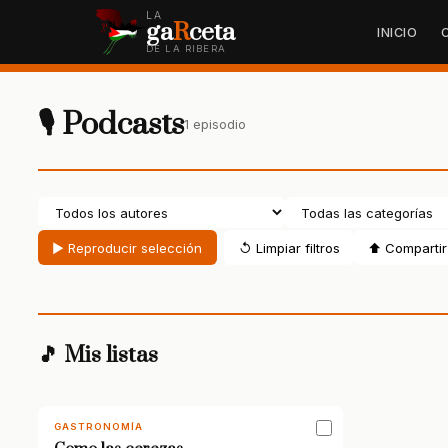
LA
ga
R
ceta
INICIO
DE LA RIBERA
🎙 Podcasts
1 episodio
▶ Reproducir selección
↺ Limpiar filtros
⬆ Compartir 
🎵 Mis listas
GASTRONOMÍA