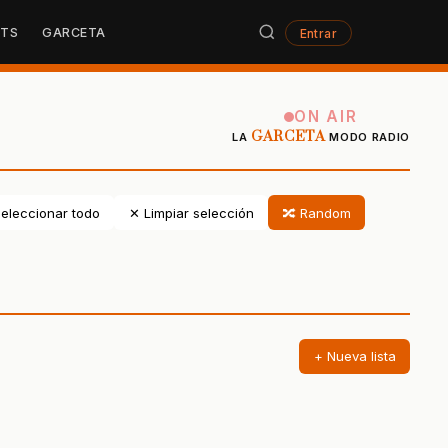
STS
GARCETA
Entrar
ON AIR
GARCETA
LA
MODO RADIO
eleccionar todo
✕ Limpiar selección
🔀 Random
+ Nueva lista