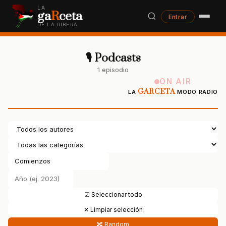
LA
ga
R
ceta
Entrar
DE LA RIBERA
🎙 Podcasts
1 episodio
ON AIR
GARCETA
LA
MODO RADIO
☑ Seleccionar todo
✕ Limpiar selección
🔀 Random