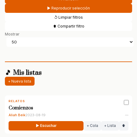
▶ Reproducir selección
↺ Limpiar filtros
⬆ Compartir filtro
Mostrar
🎵 Mis listas
+ Nueva lista
RELATOS
Comienzos
Aliah Beik
2023-08-19
—
▶ Escuchar
+ Cola
+ Lista
⬆