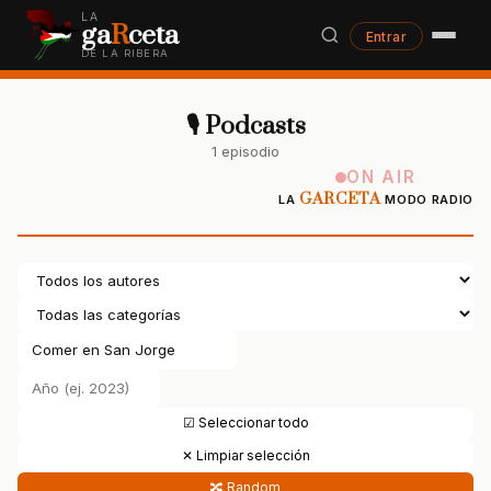
LA
ga
R
ceta
Entrar
DE LA RIBERA
🎙 Podcasts
1 episodio
ON AIR
GARCETA
LA
MODO RADIO
☑ Seleccionar todo
✕ Limpiar selección
🔀 Random