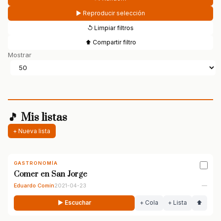
▶ Reproducir selección
↺ Limpiar filtros
⬆ Compartir filtro
Mostrar
🎵 Mis listas
+ Nueva lista
GASTRONOMÍA
Comer en San Jorge
Eduardo Comín
2021-04-23
—
▶ Escuchar
+ Cola
+ Lista
⬆