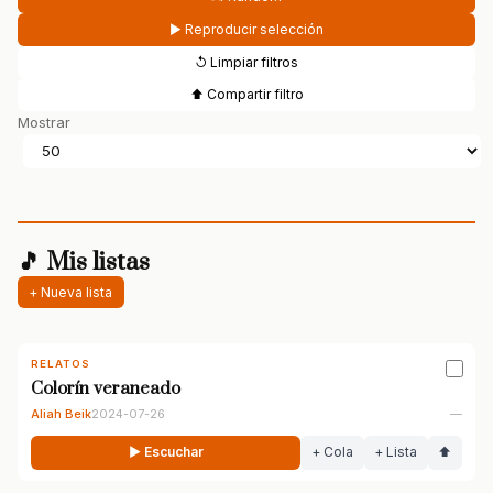
▶ Reproducir selección
↺ Limpiar filtros
⬆ Compartir filtro
Mostrar
🎵 Mis listas
+ Nueva lista
RELATOS
Colorín veraneado
Aliah Beik
2024-07-26
—
▶ Escuchar
+ Cola
+ Lista
⬆