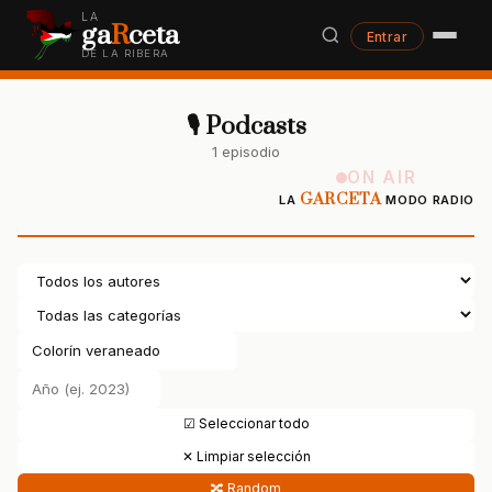
LA
ga
R
ceta
Entrar
DE LA RIBERA
🎙 Podcasts
1 episodio
ON AIR
GARCETA
LA
MODO RADIO
☑ Seleccionar todo
✕ Limpiar selección
🔀 Random