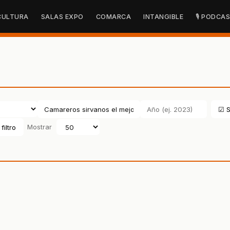
CULTURA
SALAS EXPO
COMARCA
INTANGIBLE
🎙 PODCA
☑ S
filtro
Mostrar