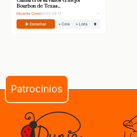
Camareros sirvanos el mejor
Bourbon de Texas...
Eduardo Comín
2023-06-17
—
▶ Escuchar
+ Cola
+ Lista
⬆