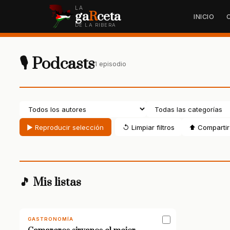
LA
ga
R
ceta
INICIO
DE LA RIBERA
🎙 Podcasts
1 episodio
▶ Reproducir selección
↺ Limpiar filtros
⬆ Compartir 
🎵 Mis listas
GASTRONOMÍA