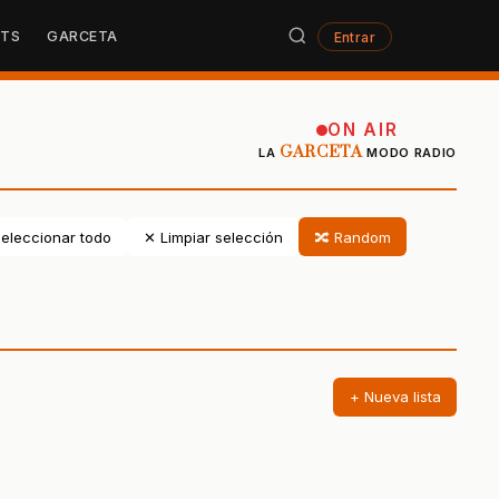
STS
GARCETA
Entrar
ON AIR
GARCETA
LA
MODO RADIO
eleccionar todo
✕ Limpiar selección
🔀 Random
+ Nueva lista