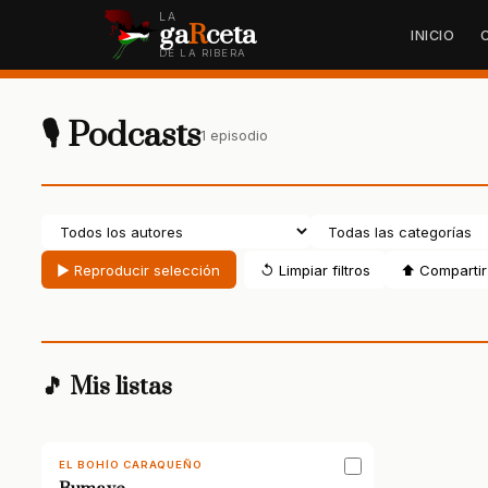
LA
ga
R
ceta
INICIO
DE LA RIBERA
🎙 Podcasts
1 episodio
▶ Reproducir selección
↺ Limpiar filtros
⬆ Compartir 
🎵 Mis listas
EL BOHÍO CARAQUEÑO