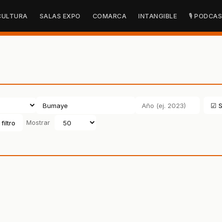
CULTURA
SALAS EXPO
COMARCA
INTANGIBLE
🎙 PODCA
☑ S
filtro
Mostrar