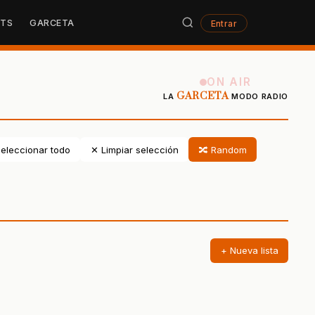
STS
GARCETA
Entrar
ON AIR
GARCETA
LA
MODO RADIO
eleccionar todo
✕ Limpiar selección
🔀 Random
+ Nueva lista