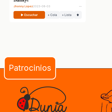
Bumaye
Jhonny López
2023-08-03
—
▶ Escuchar
+ Cola
+ Lista
⬆