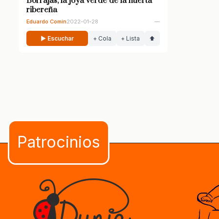
Borrajas, la joya verde de la huerta
ribereña
Eduardo Comín
2022-01-28
—
▶ Escuchar
+ Cola
+ Lista
⬆