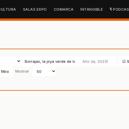
CULTURA
SALAS EXPO
COMARCA
INTANGIBLE
🎙 PODCA
☑ S
filtro
Mostrar