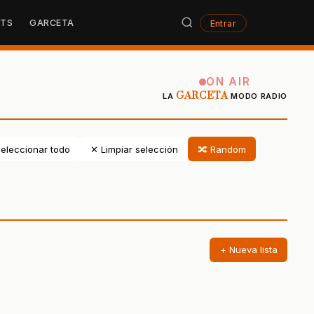
STS
GARCETA
Entrar
ON AIR
GARCETA
LA
MODO RADIO
eleccionar todo
✕ Limpiar selección
🔀 Random
+ Nueva lista