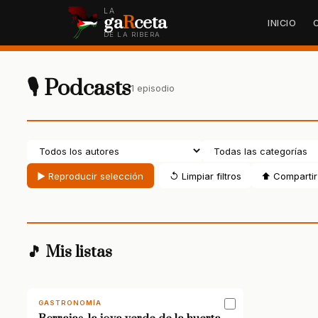
LA
ga
R
ceta
INICIO
DE LA RIBERA
🎙 Podcasts
1 episodio
▶ Reproducir selección
↺ Limpiar filtros
⬆ Compartir 
🎵 Mis listas
GASTRONOMÍA