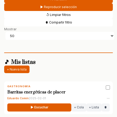
▶ Reproducir selección
↺ Limpiar filtros
⬆ Compartir filtro
Mostrar
🎵 Mis listas
+ Nueva lista
GASTRONOMÍA
Barritas energéticas de placer
Eduardo Comín
2025-02-01
—
▶ Escuchar
+ Cola
+ Lista
⬆