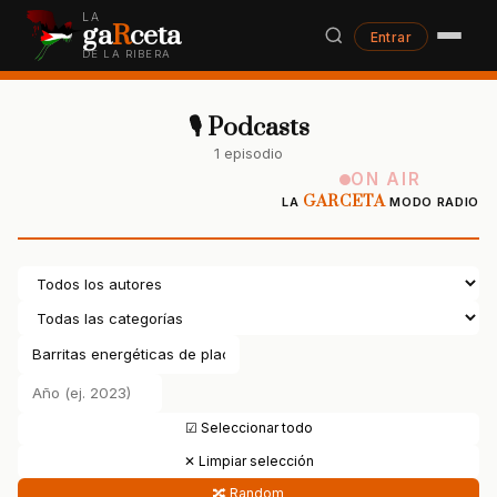
LA
ga
R
ceta
Entrar
DE LA RIBERA
🎙 Podcasts
1 episodio
ON AIR
GARCETA
LA
MODO RADIO
☑ Seleccionar todo
✕ Limpiar selección
🔀 Random