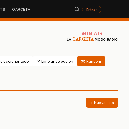
STS
GARCETA
Entrar
ON AIR
GARCETA
LA
MODO RADIO
eleccionar todo
✕ Limpiar selección
🔀 Random
+ Nueva lista