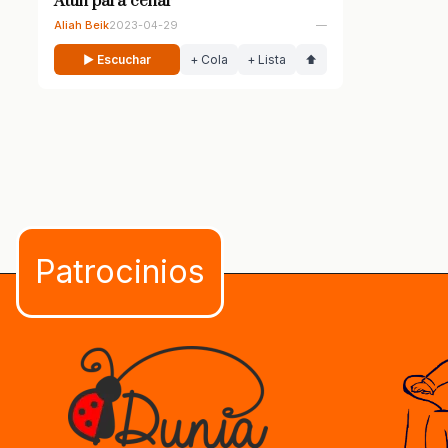
Atún para cenar
Aliah Beik
2023-04-29
—
▶ Escuchar
+ Cola
+ Lista
⬆