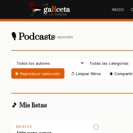
LA
ga
R
ceta
INICIO
DE LA RIBERA
🎙 Podcasts
1 episodio
▶ Reproducir selección
↺ Limpiar filtros
⬆ Compartir 
🎵 Mis listas
RELATOS