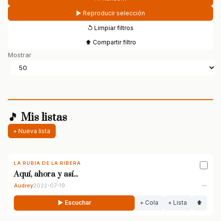
▶ Reproducir selección
↺ Limpiar filtros
⬆ Compartir filtro
Mostrar
🎵 Mis listas
+ Nueva lista
LA RUBIA DE LA RIBERA
Aquí, ahora y así...
Audrey
2022-07-19
—
▶ Escuchar
+ Cola
+ Lista
⬆