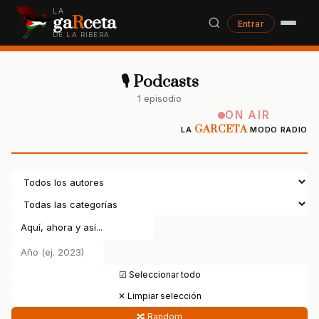
LA
ga
R
ceta
Entrar
DE LA RIBERA
🎙 Podcasts
1 episodio
ON AIR
GARCETA
LA
MODO RADIO
☑ Seleccionar todo
✕ Limpiar selección
🔀 Random