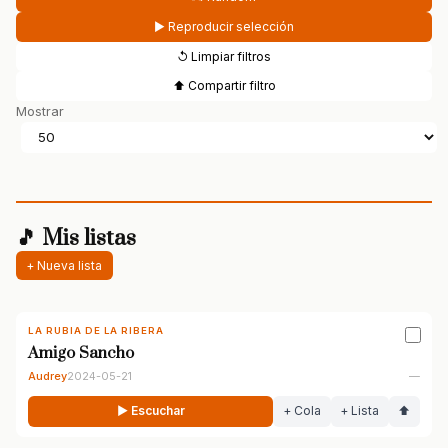
▶ Reproducir selección
↺ Limpiar filtros
⬆ Compartir filtro
Mostrar
🎵 Mis listas
+ Nueva lista
LA RUBIA DE LA RIBERA
Amigo Sancho
Audrey
2024-05-21
—
▶ Escuchar
+ Cola
+ Lista
⬆