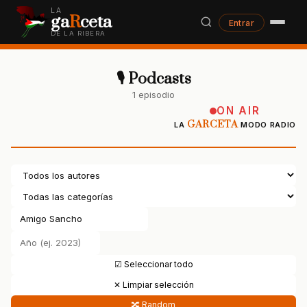
LA
ga
R
ceta
Entrar
DE LA RIBERA
🎙 Podcasts
1 episodio
ON AIR
GARCETA
LA
MODO RADIO
☑ Seleccionar todo
✕ Limpiar selección
🔀 Random