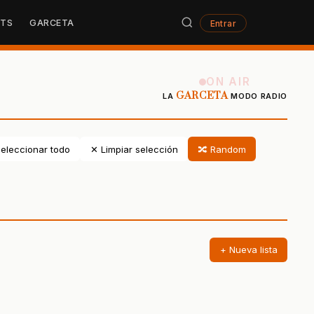
STS
GARCETA
Entrar
ON AIR
GARCETA
LA
MODO RADIO
eleccionar todo
✕ Limpiar selección
🔀 Random
+ Nueva lista