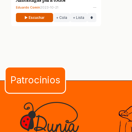
Almóndigas para todos
Eduardo Comín
2023-10-21
—
▶ Escuchar
+ Cola
+ Lista
⬆