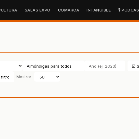
CULTURA
SALAS EXPO
COMARCA
INTANGIBLE
🎙 PODCA
☑ S
filtro
Mostrar