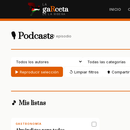
LA
ga
R
ceta
INICIO
DE LA RIBERA
🎙 Podcasts
1 episodio
▶ Reproducir selección
↺ Limpiar filtros
⬆ Compartir 
🎵 Mis listas
GASTRONOMÍA