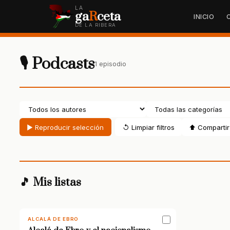
LA
ga
R
ceta
INICIO
DE LA RIBERA
🎙 Podcasts
1 episodio
▶ Reproducir selección
↺ Limpiar filtros
⬆ Compartir 
🎵 Mis listas
ALCALÁ DE EBRO