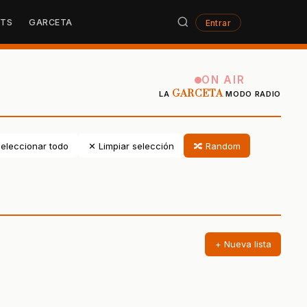
STS
GARCETA
Entrar
ON AIR
GARCETA
LA
MODO RADIO
eleccionar todo
✕ Limpiar selección
🔀 Random
+ Nueva lista