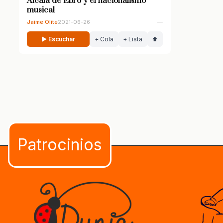
Alcalá de Ebro y el nacionalismo
musical
Jaime Olite
2021-06-26
—
▶ Escuchar
+ Cola
+ Lista
⬆