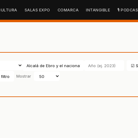
CULTURA
SALAS EXPO
COMARCA
INTANGIBLE
🎙 PODCA
☑ S
filtro
Mostrar