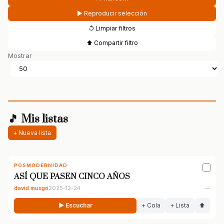
▶ Reproducir selección
↺ Limpiar filtros
⬆ Compartir filtro
Mostrar
🎵 Mis listas
+ Nueva lista
POSMODERNIDAD
ASÍ QUE PASEN CINCO AÑOS
david musgö
2025-12-24
—
▶ Escuchar
+ Cola
+ Lista
⬆