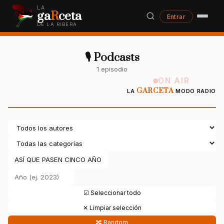
LA
ga
R
ceta
Entrar
DE LA RIBERA
🎙 Podcasts
1 episodio
ON AIR
GARCETA
LA
MODO RADIO
☑ Seleccionar todo
✕ Limpiar selección
🔀 Random