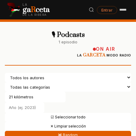
LA
ga
R
ceta
Entrar
DE LA RIBERA
🎙 Podcasts
1 episodio
ON AIR
GARCETA
LA
MODO RADIO
☑ Seleccionar todo
✕ Limpiar selección
🔀 Random