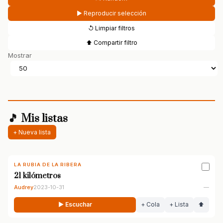
▶ Reproducir selección
↺ Limpiar filtros
⬆ Compartir filtro
Mostrar
🎵 Mis listas
+ Nueva lista
LA RUBIA DE LA RIBERA
21 kilómetros
Audrey
2023-10-31
—
▶ Escuchar
+ Cola
+ Lista
⬆