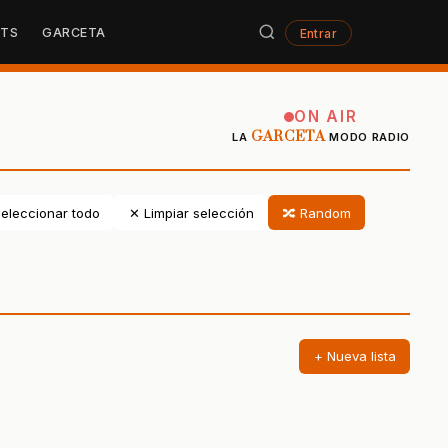
STS
GARCETA
Entrar
ON AIR
GARCETA
LA
MODO RADIO
eleccionar todo
✕ Limpiar selección
🔀 Random
+ Nueva lista