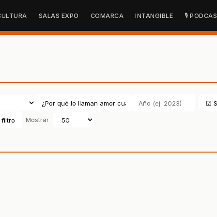
CULTURA
SALAS EXPO
COMARCA
INTANGIBLE
🎙 PODCA
☑ S
filtro
Mostrar