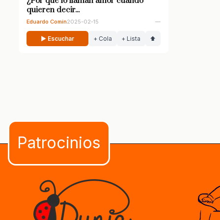
¿Por qué lo llaman amor cuando
quieren decir...
Eduardo Comín
2025-02-15
—
▶ Escuchar
+ Cola
+ Lista
⬆