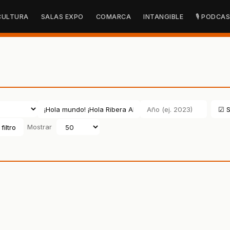
CULTURA
SALAS EXPO
COMARCA
INTANGIBLE
🎙 PODCA
☑ S
filtro
Mostrar