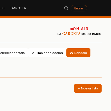
STS
GARCETA
Entrar
ON AIR
GARCETA
LA
MODO RADIO
eleccionar todo
✕ Limpiar selección
🔀 Random
+ Nueva lista