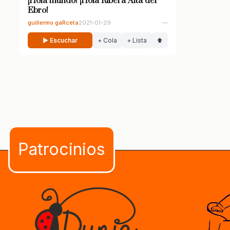
¡Hola mundo! ¡Hola Ribera Alta del
Ebro!
guillermo gaRceta
2021-01-29
—
▶ Escuchar
+ Cola
+ Lista
⬆