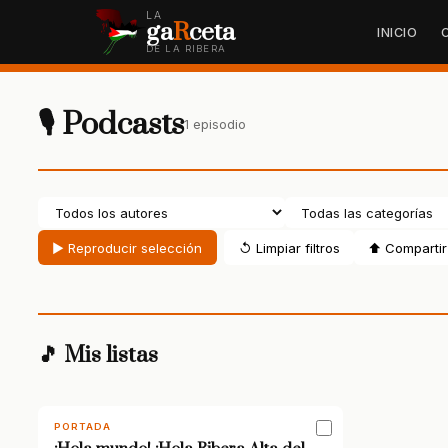
LA
ga
R
ceta
INICIO
DE LA RIBERA
🎙 Podcasts
1 episodio
▶ Reproducir selección
↺ Limpiar filtros
⬆ Compartir 
🎵 Mis listas
PORTADA