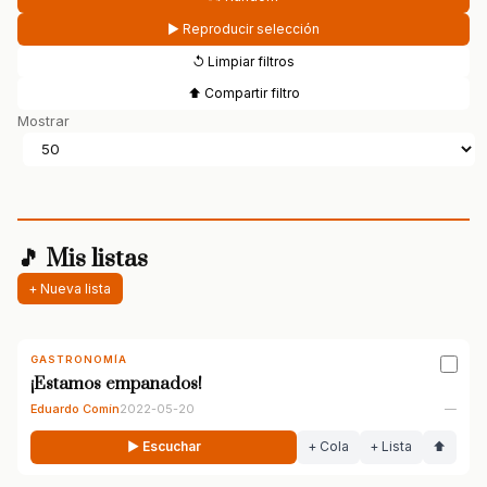
▶ Reproducir selección
↺ Limpiar filtros
⬆ Compartir filtro
Mostrar
🎵 Mis listas
+ Nueva lista
GASTRONOMÍA
¡Estamos empanados!
Eduardo Comín
2022-05-20
—
▶ Escuchar
+ Cola
+ Lista
⬆