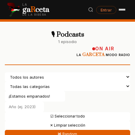
LA
ga
R
ceta
Entrar
DE LA RIBERA
🎙 Podcasts
1 episodio
ON AIR
GARCETA
LA
MODO RADIO
☑ Seleccionar todo
✕ Limpiar selección
🔀 Random