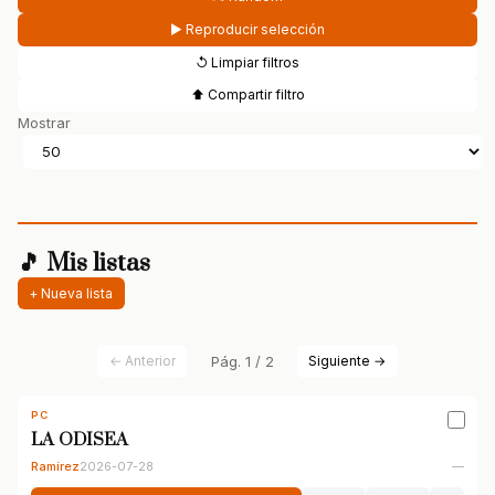
▶ Reproducir selección
↺ Limpiar filtros
⬆ Compartir filtro
Mostrar
🎵 Mis listas
+ Nueva lista
← Anterior
Pág. 1 / 2
Siguiente →
PC
LA ODISEA
Ramírez
2026-07-28
—