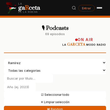
LA
ga
R
ceta
Entrar
DE LA RIBERA
🎙 Podcasts
69 episodios
ON AIR
GARCETA
LA
MODO RADIO
☑ Seleccionar todo
✕ Limpiar selección
🔀 Random