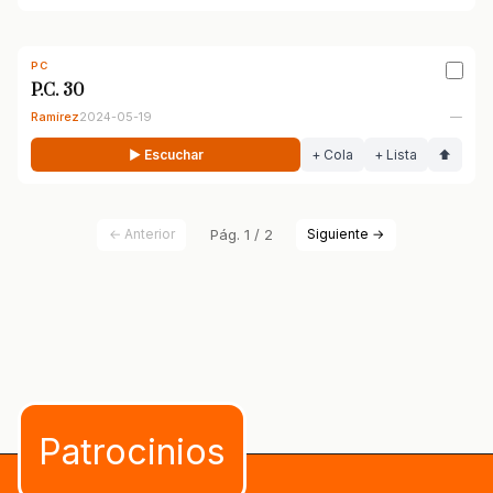
PC
P.C. 30
Ramírez
2024-05-19
—
▶ Escuchar
+ Cola
+ Lista
⬆
← Anterior
Pág. 1 / 2
Siguiente →