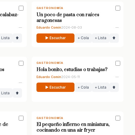
GASTRONOMÍA
calabaz-
Un poco de pasta con raíces
aragonesas
—
Eduardo Comín
2024-08-03
—
 Lista
⬆
▶ Escuchar
+ Cola
+ Lista
⬆
GASTRONOMÍA
os
Hola bonito, estudias o trabajas?
Eduardo Comín
2024-05-11
—
—
▶ Escuchar
+ Cola
+ Lista
⬆
 Lista
⬆
GASTRONOMÍA
e de
El pequeño infierno en miniatura,
cocinando en una air fryer