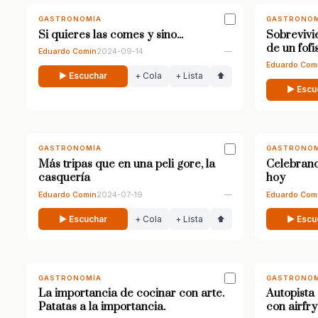
GASTRONOMÍA
GASTRONOM
Si quieres las comes y sino...
Sobrevivi
de un fofi
Eduardo Comín
2024-09-14
—
Eduardo Com
▶ Escuchar
+ Cola
+ Lista
⬆
▶ Escu
GASTRONOMÍA
GASTRONOM
Más tripas que en una peli gore, la
Celebrand
casquería
hoy
Eduardo Comín
2024-07-19
—
Eduardo Com
▶ Escuchar
+ Cola
+ Lista
⬆
▶ Escu
GASTRONOMÍA
GASTRONOM
La importancia de cocinar con arte.
Autopista 
Patatas a la importancia.
con airfry