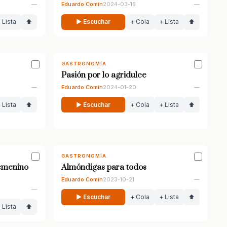
—
Eduardo Comín
2024-03-16
—
 Lista
⬆
▶ Escuchar
+ Cola
+ Lista
⬆
GASTRONOMÍA
Pasión por lo agridulce
—
Eduardo Comín
2024-01-20
—
 Lista
⬆
▶ Escuchar
+ Cola
+ Lista
⬆
GASTRONOMÍA
femenino
Almóndigas para todos
Eduardo Comín
2023-10-21
—
—
▶ Escuchar
+ Cola
+ Lista
⬆
 Lista
⬆