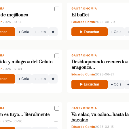
ÍA
GASTRONOMÍA
a de mejillones
El buffet
ín
2025-09-14
—
Eduardo Comín
2025-08-29
char
+ Cola
+ Lista
⬆
▶ Escuchar
+ Cola
+
ÍA
GASTRONOMÍA
vida y milagros del Gelato
Desbloqueando recuerdos d
aragones…
ín
2025-07-04
—
Eduardo Comín
2025-06-21
char
+ Cola
+ Lista
⬆
▶ Escuchar
+ Cola
+
ÍA
GASTRONOMÍA
n es tuyo… literalmente
Va calao, va calao... hasta la
bacalao
ín
2025-03-30
—
Eduardo Comín
2025-03-15