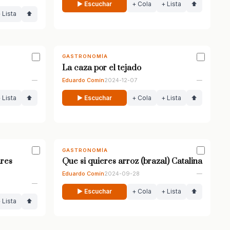
▶ Escuchar
+ Cola
+ Lista
⬆
 Lista
⬆
GASTRONOMÍA
La caza por el tejado
—
Eduardo Comín
2024-12-07
—
 Lista
⬆
▶ Escuchar
+ Cola
+ Lista
⬆
GASTRONOMÍA
res
Que si quieres arroz (brazal) Catalina
Eduardo Comín
2024-09-28
—
—
▶ Escuchar
+ Cola
+ Lista
⬆
 Lista
⬆