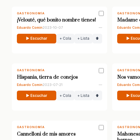
GASTRONOMÍA
GASTRONOM
¡Velouté, qué bonito nombre tienes!
Madame c
Eduardo Comín
2023-10-07
—
Eduardo Com
▶ Escuchar
+ Cola
+ Lista
⬆
▶ Escu
GASTRONOMÍA
GASTRONOM
Hispania, tierra de conejos
Nos vamo
Eduardo Comín
2023-07-21
—
Eduardo Com
▶ Escuchar
+ Cola
+ Lista
⬆
▶ Escu
GASTRONOMÍA
GASTRONOM
Cannelloni de mis amores
Mahonesa f