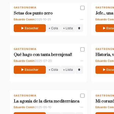
GASTRONOMÍA
GASTRONOM
Setas dos punto zero
Jefe... un
Eduardo Comín
2025-10-25
—
Eduardo Com
▶ Escuchar
+ Cola
+ Lista
⬆
▶ Escu
GASTRONOMÍA
GASTRONOM
Qué hago con tanta berenjena!!
Historia, 
Eduardo Comín
2025-07-20
—
Eduardo Com
▶ Escuchar
+ Cola
+ Lista
⬆
▶ Escu
GASTRONOMÍA
GASTRONOM
La agonía de la dieta mediterránea
Mi corazó
Eduardo Comín
2025-05-10
—
Eduardo Com