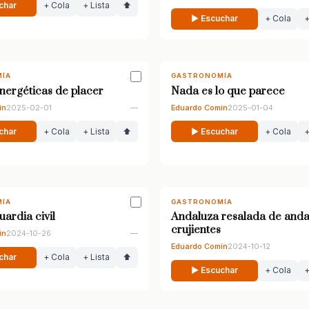
char
+ Cola
+ Lista
⬆
▶ Escuchar
+ Cola
+
ÍA
GASTRONOMÍA
energéticas de placer
Nada es lo que parece
ín
2025-02-01
—
Eduardo Comín
2025-01-04
char
+ Cola
+ Lista
⬆
▶ Escuchar
+ Cola
+
ÍA
GASTRONOMÍA
guardia civil
Andaluza resalada de anda
crujientes
ín
2024-10-26
—
Eduardo Comín
2024-10-12
char
+ Cola
+ Lista
⬆
▶ Escuchar
+ Cola
+