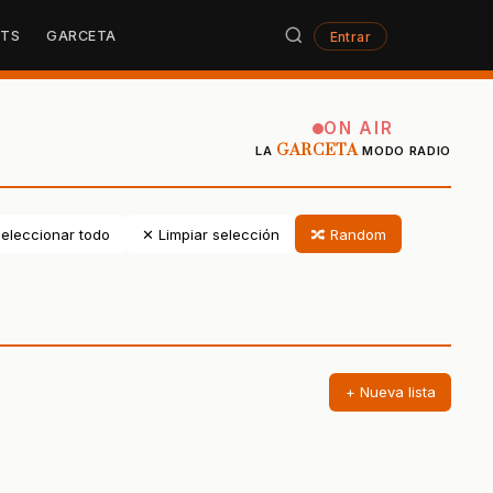
STS
GARCETA
Entrar
ON AIR
GARCETA
LA
MODO RADIO
eleccionar todo
✕ Limpiar selección
🔀 Random
+ Nueva lista