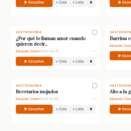
▶ Escuchar
+ Cola
+ Lista
⬆
▶ Escu
GASTRONOMÍA
GASTRONOM
¿Por qué lo llaman amor cuando
Barritas 
quieren decir...
Eduardo Com
Eduardo Comín
2025-02-15
—
▶ Escu
▶ Escuchar
+ Cola
+ Lista
⬆
GASTRONOMÍA
GASTRONOM
Recetarios mojados
Alto a la 
Eduardo Comín
2024-11-09
—
Eduardo Com
▶ Escuchar
+ Cola
+ Lista
⬆
▶ Escu