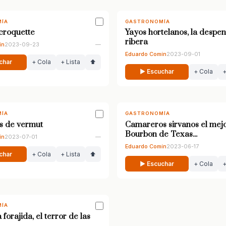
ÍA
GASTRONOMÍA
roquette
Yayos hortelanos, la despen
ribera
ín
2023-09-23
—
Eduardo Comín
2023-09-01
char
+ Cola
+ Lista
⬆
▶ Escuchar
+ Cola
+
ÍA
GASTRONOMÍA
s de vermut
Camareros sirvanos el mej
Bourbon de Texas...
ín
2023-07-01
—
Eduardo Comín
2023-06-17
char
+ Cola
+ Lista
⬆
▶ Escuchar
+ Cola
+
ÍA
orajida, el terror de las