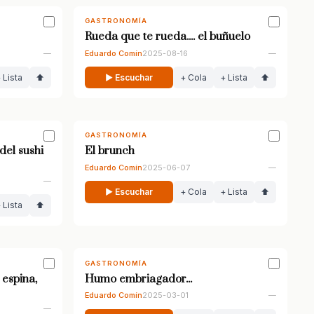
GASTRONOMÍA
Rueda que te rueda.... el buñuelo
—
Eduardo Comín
2025-08-16
—
 Lista
⬆
▶ Escuchar
+ Cola
+ Lista
⬆
GASTRONOMÍA
el sushi
El brunch
Eduardo Comín
2025-06-07
—
—
▶ Escuchar
+ Cola
+ Lista
⬆
 Lista
⬆
GASTRONOMÍA
 espina,
Humo embriagador...
Eduardo Comín
2025-03-01
—
—