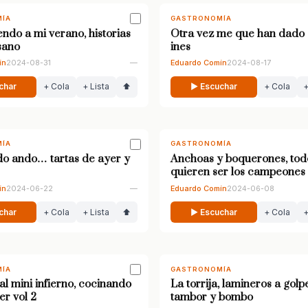
ÍA
GASTRONOMÍA
endo a mi verano, historias
Otra vez me que han dado 
sano
ines
ín
2024-08-31
—
Eduardo Comín
2024-08-17
char
+ Cola
+ Lista
⬆
▶ Escuchar
+ Cola
+
ÍA
GASTRONOMÍA
o ando… tartas de ayer y
Anchoas y boquerones, tod
quieren ser los campeones
ín
2024-06-22
—
Eduardo Comín
2024-06-08
char
+ Cola
+ Lista
⬆
▶ Escuchar
+ Cola
+
ÍA
GASTRONOMÍA
al mini infierno, cocinando
La torrija, lamineros a golp
er vol 2
tambor y bombo