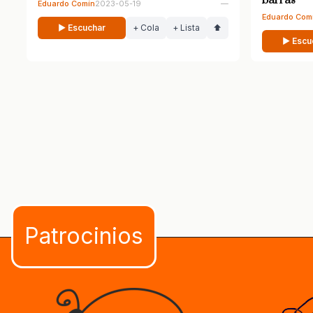
barras
Eduardo Comín
2023-05-19
—
Eduardo Com
▶ Escuchar
+ Cola
+ Lista
⬆
▶ Escu