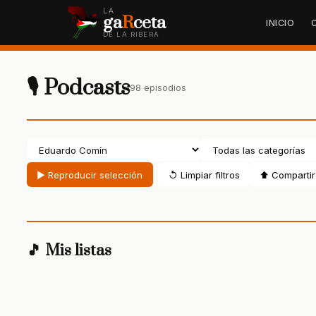
LA
ga
R
ceta
INICIO
DE LA RIBERA
🎙 Podcasts
98 episodios
▶ Reproducir selección
↺ Limpiar filtros
⬆ Compartir 
🎵 Mis listas