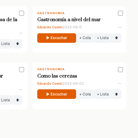
GASTRONOMÍA
sa de la
Gastronomía a nivel del mar
Eduardo Comín
2023-08-11
—
—
▶ Escuchar
+ Cola
+ Lista
⬆
 Lista
⬆
GASTRONOMÍA
or
Como las cerezas
Eduardo Comín
2023-06-02
—
—
▶ Escuchar
+ Cola
+ Lista
⬆
 Lista
⬆