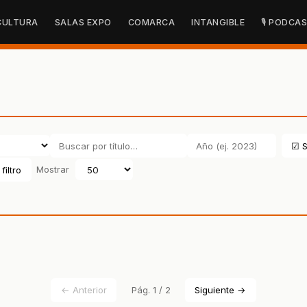
CULTURA
SALAS EXPO
COMARCA
INTANGIBLE
🎙 PODCA
☑ S
filtro
Mostrar
← Anterior
Pág. 1 / 2
Siguiente →