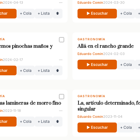
ín
2024-04-13
—
Eduardo Comín
2024-03-30
char
+ Cola
+ Lista
⬆
▶ Escuchar
+ Cola
+
ÍA
GASTRONOMÍA
emos pinochas maños y
Allá en el rancho grande
Eduardo Comín
2024-02-03
ín
2024-02-17
—
▶ Escuchar
+ Cola
+
char
+ Cola
+ Lista
⬆
ÍA
GASTRONOMÍA
tas lamineras de morro fino
La, artículo determinado, 
singular
ín
2023-11-18
—
Eduardo Comín
2023-11-04
char
+ Cola
+ Lista
⬆
▶ Escuchar
+ Cola
+