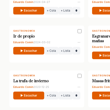
Eduardo Comín
2024-04-27
—
Eduardo Com
▶ Escuchar
+ Cola
+ Lista
⬆
▶ Escu
GASTRONOMÍA
GASTRONOM
Ir de propio
Esgranar
mañas
Eduardo Comín
2024-03-02
—
Eduardo Com
▶ Escuchar
+ Cola
+ Lista
⬆
▶ Escu
GASTRONOMÍA
GASTRONOM
La trufa de invierno
Masas fri
Eduardo Comín
2023-12-25
—
Eduardo Com
▶ Escuchar
+ Cola
+ Lista
⬆
▶ Escu