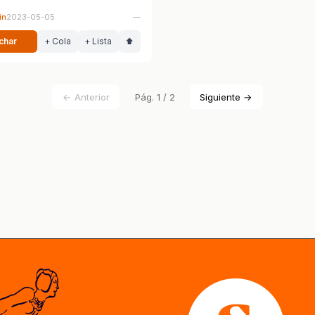
ín
2023-05-05
—
char
+ Cola
+ Lista
⬆
← Anterior
Pág. 1 / 2
Siguiente →