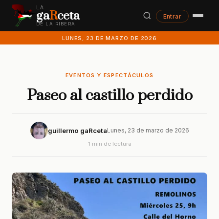
LA
ga
R
ceta
Entrar
DE LA RIBERA
LUNES, 23 DE MARZO DE 2026
EVENTOS Y ESPECTÁCULOS
Paseo al castillo perdido
guillermo gaRceta
Lunes, 23 de marzo de 2026
1 min de lectura