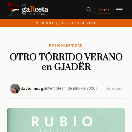
LA
ga
R
ceta
Entrar
DE LA RIBERA
MIÉRCOLES, 1 DE JULIO DE 2026
POSMODERNIDAD
OTRO TÓRRIDO VERANO
en GJADËR
david musgö
Miércoles, 1 de julio de 2026
2 min de lectura