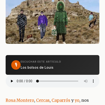
ESCUCHAR ESTE ARTÍCULO
🎙
Los bolsos de Louis
Rosa Montero
,
Cercas
,
Caparrós
y
yo
, nos