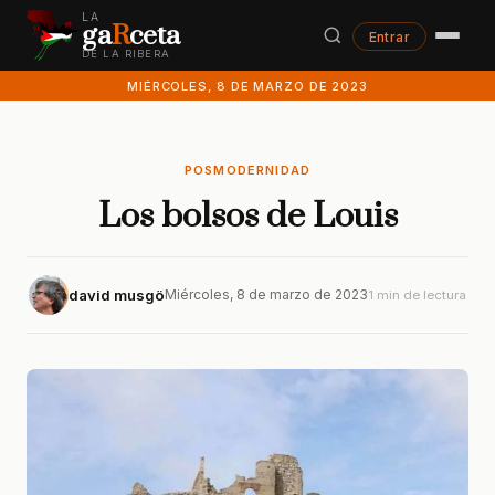
LA
ga
R
ceta
Entrar
DE LA RIBERA
MIÉRCOLES, 8 DE MARZO DE 2023
POSMODERNIDAD
Los bolsos de Louis
david musgö
Miércoles, 8 de marzo de 2023
1 min de lectura