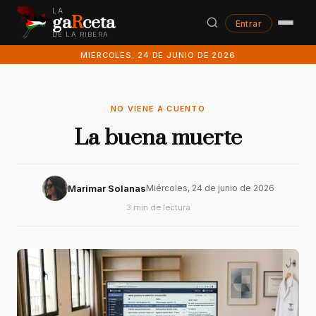
LA
ga
R
ceta
Entrar
DE LA RIBERA
MIÉRCOLES, 24 DE JUNIO DE 2026
NO VIENE A CUENTO
La buena muerte
Marimar Solanas
Miércoles, 24 de junio de 2026
3 min de lectura