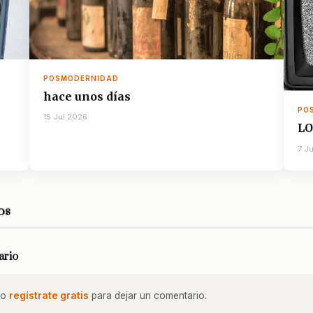
POSMODERNIDAD
hace unos días
PO
15 Jul 2026
LO
7 J
os
ario
o
regístrate gratis
para dejar un comentario.