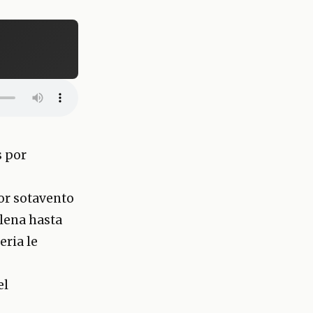
s por
r sotavento
llena hasta
eria le
el