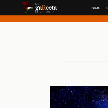
LA
ga
R
ceta
INICIO
DE LA RIBERA