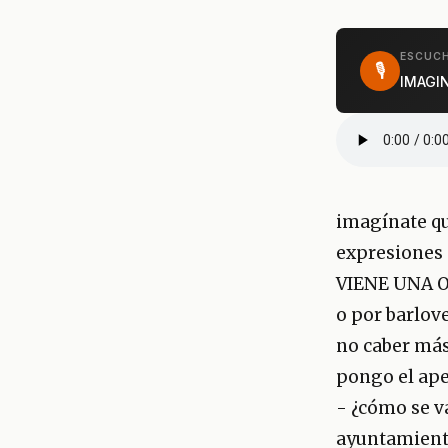
ESCUCH
🎙
IMAGI
imagínate q
expresiones 
VIENE UNA O
o por barlove
no caber más
pongo el ape
- ¿cómo se va
ayuntamient