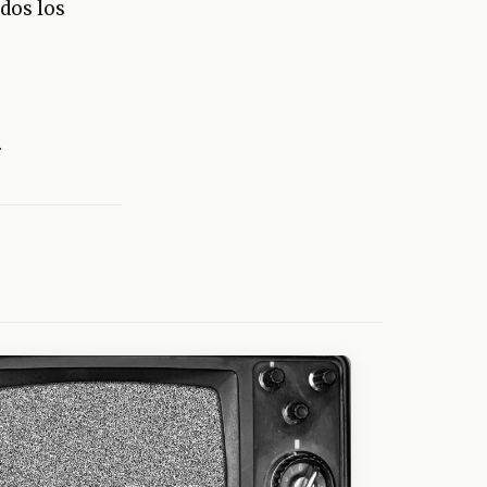
odos los
.