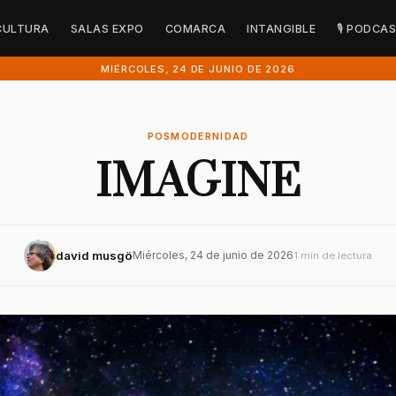
CULTURA
SALAS EXPO
COMARCA
INTANGIBLE
🎙 PODCA
MIÉRCOLES, 24 DE JUNIO DE 2026
POSMODERNIDAD
IMAGINE
david musgö
Miércoles, 24 de junio de 2026
1 min de lectura