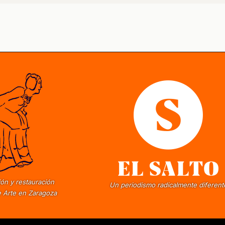
ón y restauración
Un periodismo radicalmente diferent
 Arte en Zaragoza