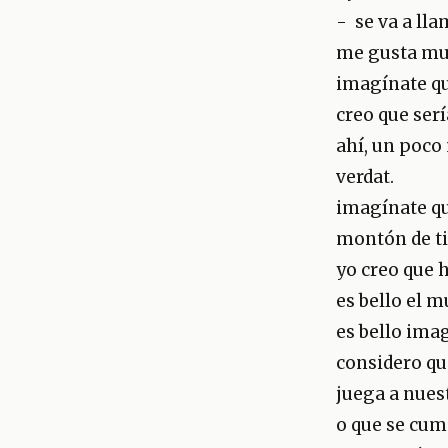
- se va a lla
me gusta muc
imagínate qu
creo que ser
ahí, un poco
verdat.
imagínate qu
montón de ti
yo creo que h
es bello el m
es bello ima
considero qu
juega a nues
o que se cump