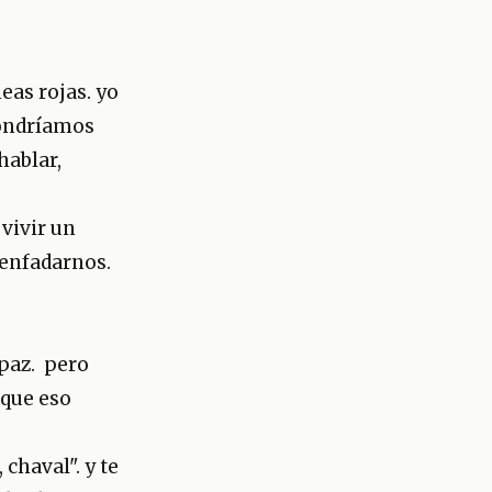
eas rojas. yo
pondríamos
hablar,
vivir un
 enfadarnos.
 paz. pero
 que eso
chaval". y te