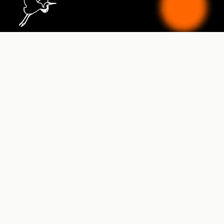
Prensa Ribera Alta del Ebro - Diario Digital Ribera Alta del
Ebro
g
s
t
r
escucha@lagarcetadelaribera.org
Periódico digital - Prensa digital - Diario digital
©2026 GaRceta de la Ribera Alta del Ebro