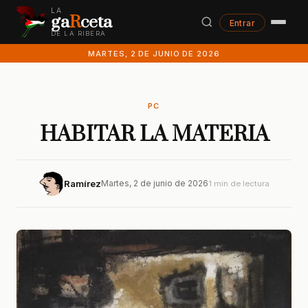
LA
ga
R
ceta
Entrar
DE LA RIBERA
MARTES, 2 DE JUNIO DE 2026
PC
HABITAR LA MATERIA
Ramírez
Martes, 2 de junio de 2026
1 min de lectura