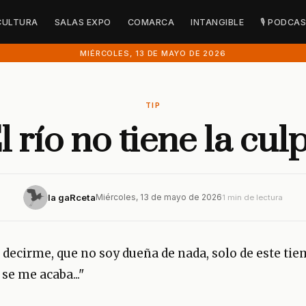
CULTURA
SALAS EXPO
COMARCA
INTANGIBLE
🎙 PODCA
MIÉRCOLES, 13 DE MAYO DE 2026
TIP
l río no tiene la cul
la gaRceta
Miércoles, 13 de mayo de 2026
1 min de lectura
 a decirme, que no soy dueña de nada, solo de este t
 se me acaba..."