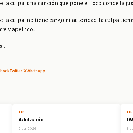
ne la culpa, una canción que pone el foco donde la just
ne la culpa, no tiene cargo ni autoridad, la culpa tien
e y apellido..
...
ebook
Twitter/X
WhatsApp
TIP
TIP
Adulación
I
9 Jul 2026
8 J