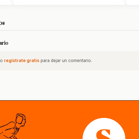
os
ario
o
regístrate gratis
para dejar un comentario.