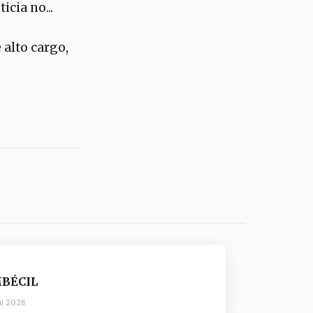
icia no...
e alto cargo,
MBÉCIL
ul 2026