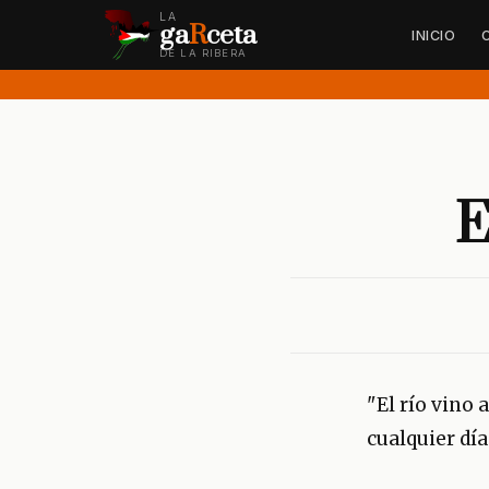
LA
ga
R
ceta
INICIO
DE LA RIBERA
E
"El río vino
cualquier día