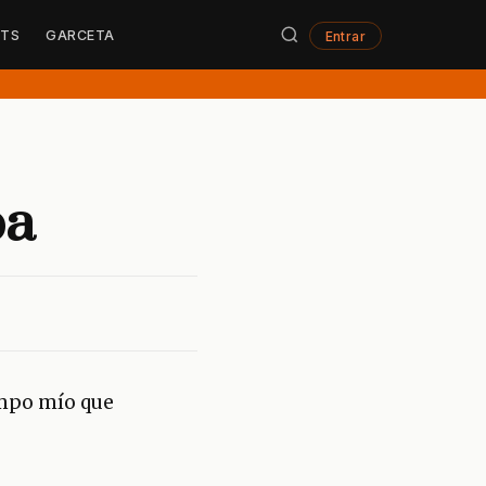
STS
GARCETA
Entrar
pa
iempo mío que