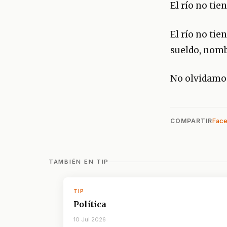
El río no tie
El río no tie
sueldo, nombr
No olvidamos
COMPARTIR
Fac
TAMBIÉN EN TIP
TIP
Política
10 Jul 2026