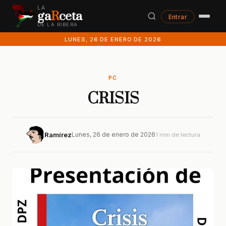
LA
ga
R
ceta
Entrar
DE LA RIBERA
LUNES, 26 DE ENERO DE 2026
PC
CRISIS
Ramírez
Lunes, 26 de enero de 2026
1 min de lectura