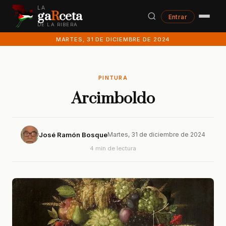
LA
ga
R
ceta
Entrar
DE LA RIBERA
MARTES, 31 DE DICIEMBRE DE 2024
PINTURA
Arcimboldo
José Ramón Bosque
Martes, 31 de diciembre de 2024
4 min de lectura