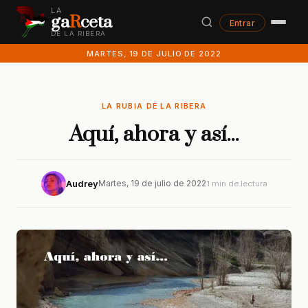
LA
ga
R
ceta
Entrar
DE LA RIBERA
MARTES, 19 DE JULIO DE 2022
LA RUBIA DE LA RIBERA
Aquí, ahora y así...
Audrey
Martes, 19 de julio de 2022
1 min de lectura