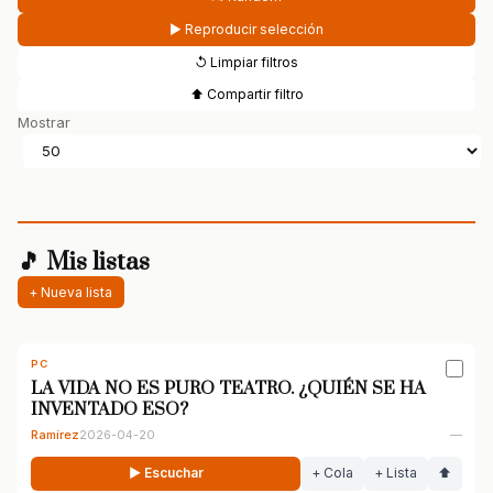
▶ Reproducir selección
↺ Limpiar filtros
⬆ Compartir filtro
Mostrar
🎵 Mis listas
+ Nueva lista
PC
LA VIDA NO ES PURO TEATRO. ¿QUIÉN SE HA
INVENTADO ESO?
Ramírez
2026-04-20
—
▶ Escuchar
+ Cola
+ Lista
⬆