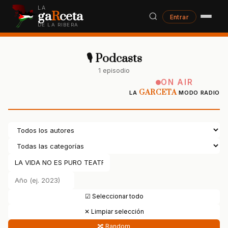
LA
ga
R
ceta
Entrar
DE LA RIBERA
🎙 Podcasts
1 episodio
ON AIR
GARCETA
LA
MODO RADIO
☑ Seleccionar todo
✕ Limpiar selección
🔀 Random