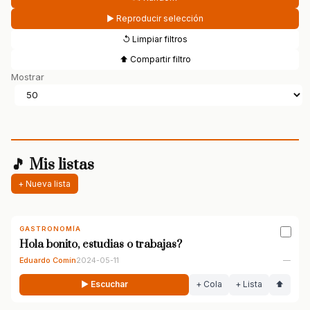
▶ Reproducir selección
↺ Limpiar filtros
⬆ Compartir filtro
Mostrar
🎵 Mis listas
+ Nueva lista
GASTRONOMÍA
Hola bonito, estudias o trabajas?
Eduardo Comín
2024-05-11
—
▶ Escuchar
+ Cola
+ Lista
⬆