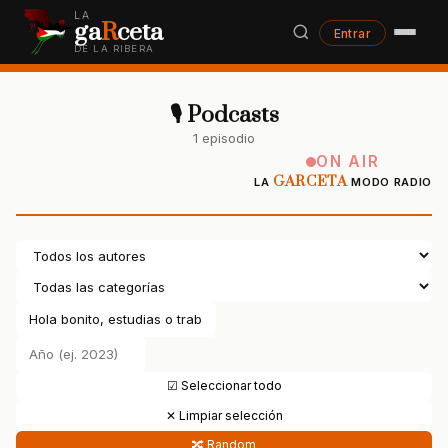
LA
ga
R
ceta
Entrar
DE LA RIBERA
🎙 Podcasts
1 episodio
ON AIR
GARCETA
LA
MODO RADIO
☑ Seleccionar todo
✕ Limpiar selección
🔀 Random