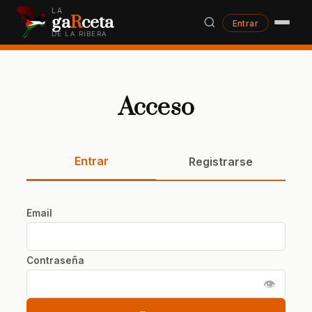
LA
ga
R
ceta
Entrar
DE LA RIBERA
Acceso
Entrar
Registrarse
Email
Contraseña
👁