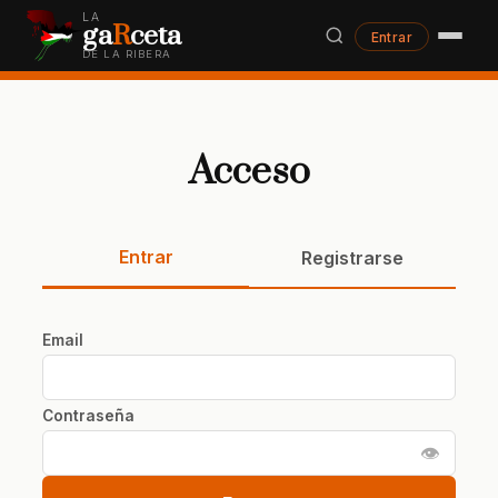
LA
ga
R
ceta
Entrar
DE LA RIBERA
Acceso
Entrar
Registrarse
Email
Contraseña
👁