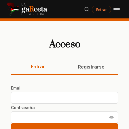
LA
ga
R
ceta
Entrar
DE LA RIBERA
Acceso
Entrar
Registrarse
Email
Contraseña
👁